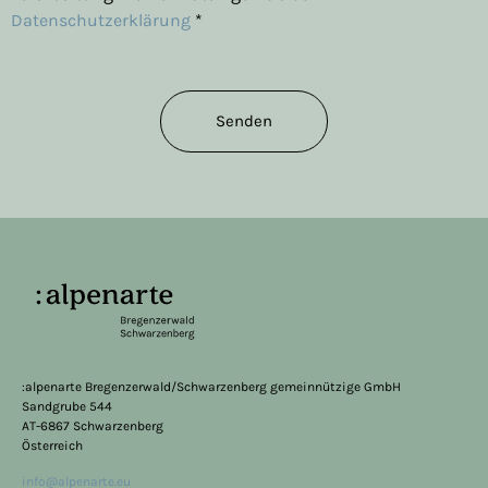
Datenschutzerklärung
*
Senden
:alpenarte Bregenzerwald/Schwarzenberg gemeinnützige GmbH
Sandgrube 544
AT-6867 Schwarzenberg
Österreich
info@alpenarte.eu