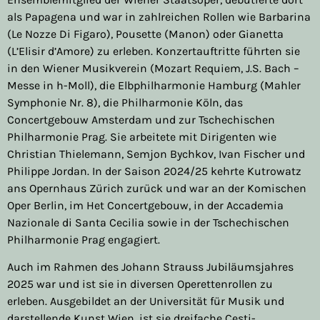
als Papagena und war in zahlreichen Rollen wie Barbarina
(Le Nozze Di Figaro), Pousette (Manon) oder Gianetta
(L’Elisir d’Amore) zu erleben. Konzertauftritte führten sie
in den Wiener Musikverein (Mozart Requiem, J.S. Bach –
Messe in h-Moll), die Elbphilharmonie Hamburg (Mahler
Symphonie Nr. 8), die Philharmonie Köln, das
Concertgebouw Amsterdam und zur Tschechischen
Philharmonie Prag. Sie arbeitete mit Dirigenten wie
Christian Thielemann, Semjon Bychkov, Ivan Fischer und
Philippe Jordan. In der Saison 2024/25 kehrte Kutrowatz
ans Opernhaus Zürich zurück und war an der Komischen
Oper Berlin, im Het Concertgebouw, in der Accademia
Nazionale di Santa Cecilia sowie in der Tschechischen
Philharmonie Prag engagiert.
Auch im Rahmen des Johann Strauss Jubiläumsjahres
2025 war und ist sie in diversen Operettenrollen zu
erleben. Ausgebildet an der Universität für Musik und
darstellende Kunst Wien, ist sie dreifache Cesti-