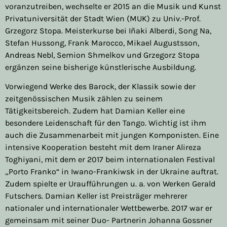
voranzutreiben, wechselte er 2015 an die Musik und Kunst
Privatuniversität der Stadt Wien (MUK) zu Univ.-Prof.
Grzegorz Stopa. Meisterkurse bei Iñaki Alberdi, Song Na,
Stefan Hussong, Frank Marocco, Mikael Augustsson,
Andreas Nebl, Semion Shmelkov und Grzegorz Stopa
ergänzen seine bisherige künstlerische Ausbildung.
Vorwiegend Werke des Barock, der Klassik sowie der
zeitgenössischen Musik zählen zu seinem
Tätigkeitsbereich. Zudem hat Damian Keller eine
besondere Leidenschaft für den Tango. Wichtig ist ihm
auch die Zusammenarbeit mit jungen Komponisten. Eine
intensive Kooperation besteht mit dem Iraner Alireza
Toghiyani, mit dem er 2017 beim internationalen Festival
„Porto Franko“ in Iwano-Frankiwsk in der Ukraine auftrat.
Zudem spielte er Uraufführungen u. a. von Werken Gerald
Futschers. Damian Keller ist Preisträger mehrerer
nationaler und internationaler Wettbewerbe. 2017 war er
gemeinsam mit seiner Duo- Partnerin Johanna Gossner